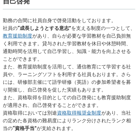
自己啓発
勤務の合間に社員自身で啓発活動をしております。
社員の
“成長しようとする意志”
を支える制度の一つとして、
教育援助制度
があり、自らが必要な学習教材を自己負担無
く利用できます。貸与された学習教材を休日や休憩時間、
通勤時間を活用して自己学習し、知識・能力を向上させる
ことができます。
また、教育援助制度を活用して、通信教育にて学習する社
員や、ラーニングソフトを利用する社員もおります。さら
には、研修部主催にて語学研修（英語）の参加希望者を募
り開催し、自己啓発を促した実績もあります。
また、資格取得を目的としての自己啓発にも教育援助制度
が適用され、自己啓発することができます。
資格取得においては別途
資格取得報奨金制度
があり、当社
の定めた各資格の難易度によりランク分けされたランク相
当の
“資格手当”
が支給されます。