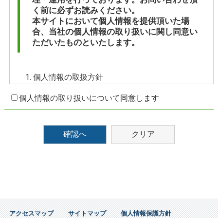
く前に必ずお読みください。
本サイトにおいて個人情報を提供頂いた場
合、当社の個人情報の取り扱いに関し同意い
ただいたものといたします。
個人情報の取扱方針
応募者の個人情報は弊社が定める「
個人情報保護
個人情報の取り扱いについて同意します
方針
」に則り、適切な保護措置を講じ、厳重に管
理いたします。
なお、弊社はプライバシーマークの付与・認定を
受けております。
個人情報の利用目的
ご提出いただきました個人情報の利用目的は以下
の通りです。
「採用に関する連絡、問い合わせ対応や受入準備
など採用事務手続き」
「提携パートナーに関するお問い合わせに対する
アクセスマップ
サイトマップ
個人情報保護方針