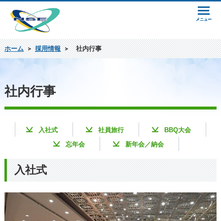
ホーム
>
採用情報
>
社内行事
社内行事
入社式
社員旅行
BBQ大会
忘年会
新年会／納会
入社式